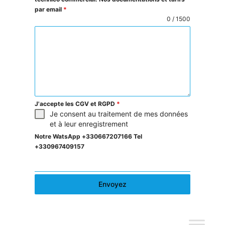
par email
*
0 / 1500
J'accepte les CGV et RGPD
*
Je consent au traitement de mes données
et à leur enregistrement
Notre WatsApp +330667207166 Tel
+330967409157
Envoyez