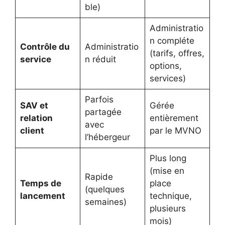
ble)
Administratio
n compléte
Contrôle du
Administratio
(tarifs, offres,
service
n réduit
options,
services)
Parfois
SAV et
Gérée
partagée
relation
entièrement
avec
client
par le MVNO
l’hébergeur
Plus long
(mise en
Rapide
Temps de
place
(quelques
lancement
technique,
semaines)
plusieurs
mois)