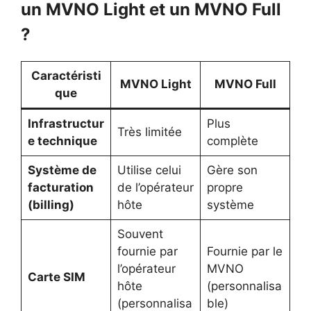
un MVNO Light et un MVNO Full
?
Caractéristi
MVNO Light
MVNO Full
que
Infrastructur
Plus
Très limitée
e technique
complète
Système de
Utilise celui
Gère son
facturation
de l’opérateur
propre
(billing)
hôte
système
Souvent
fournie par
Fournie par le
l’opérateur
MVNO
Carte SIM
hôte
(personnalisa
(personnalisa
ble)