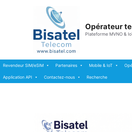
Aller
au
contenu
Opérateur t
Plateforme MVNO & Io
Revendeur SIM/eSIM
Partenaires
Mobile & IoT
Opé
Application API
Contactez-nous
Recherche