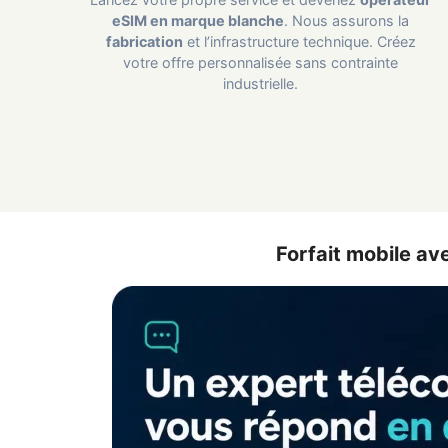
eSIM en marque blanche
. Nous assurons la
fabrication
et l’infrastructure technique. Créez
votre offre personnalisée sans contrainte
industrielle.
Forfait mobile ave