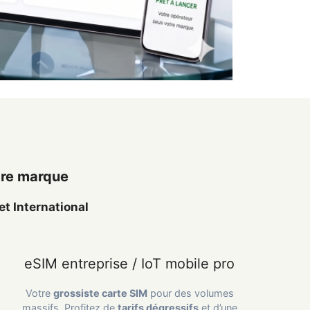
pre marque
et International
eSIM entreprise / IoT mobile pro
Votre
grossiste carte SIM
pour des volumes
massifs. Profitez de
tarifs dégressifs
et d’une