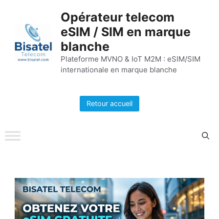
Aller
Opérateur telecom
au
eSIM / SIM en marque
contenu
blanche
Plateforme MVNO & IoT M2M : eSIM/SIM
internationale en marque blanche
Retour accueil