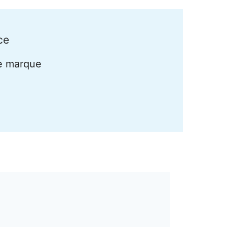
ce
re marque