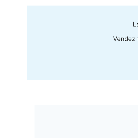
L
Vendez f