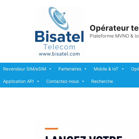
Aller
au
contenu
Opérateur t
Plateforme MVNO & Io
Revendeur SIM/eSIM
Partenaires
Mobile & IoT
Opé
Application API
Contactez-nous
Recherche