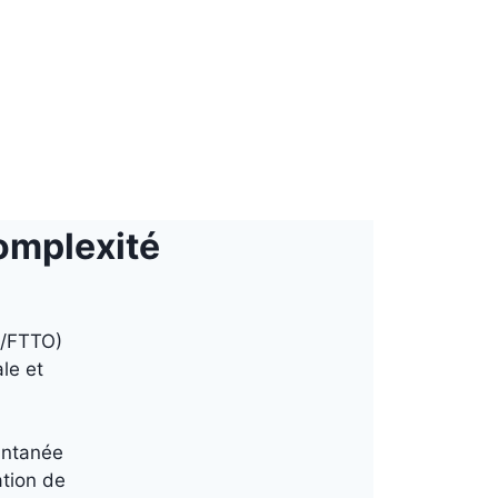
complexité
H/FTTO)
le et
tantanée
ation de