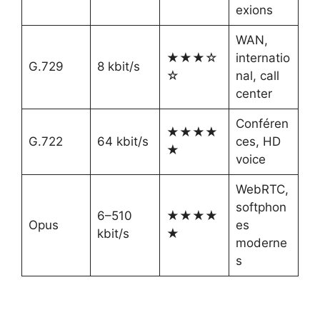
exions
WAN,
★★★☆
internatio
G.729
8 kbit/s
☆
nal, call
center
Conféren
★★★★
G.722
64 kbit/s
ces, HD
★
voice
WebRTC,
softphon
6–510
★★★★
Opus
es
kbit/s
★
moderne
s