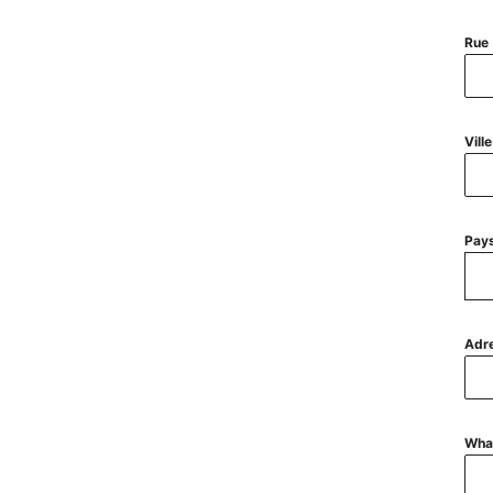
Rue
Ville
Pay
Adr
Wha