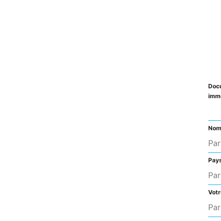
Docu
imm
No
Pay
Votr