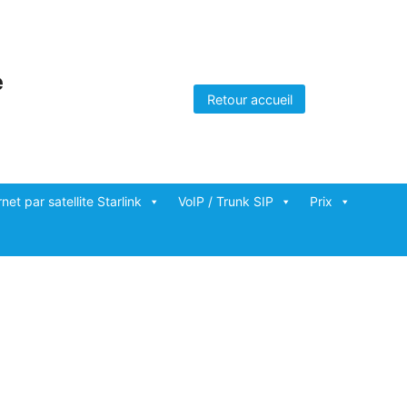
e
Retour accueil
rnet par satellite Starlink
VoIP / Trunk SIP
Prix