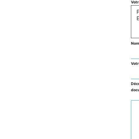
Votr
Nom 
Votr
Décr
docu