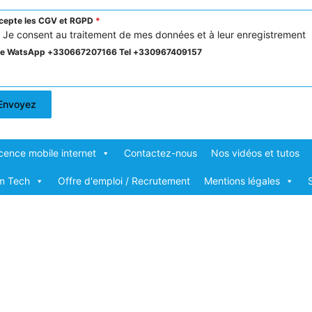
ccepte les CGV et RGPD
*
Je consent au traitement de mes données et à leur enregistrement
re WatsApp +330667207166 Tel +330967409157
Envoyez
cence mobile internet
Contactez-nous
Nos vidéos et tutos
om Tech
Offre d'emploi / Recrutement
Mentions légales