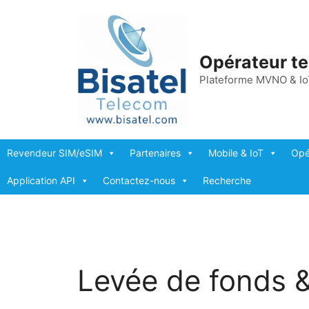
Aller
au
contenu
Opérateur t
Plateforme MVNO & Io
Revendeur SIM/eSIM
Partenaires
Mobile & IoT
Opé
Application API
Contactez-nous
Recherche
Levée de fonds &