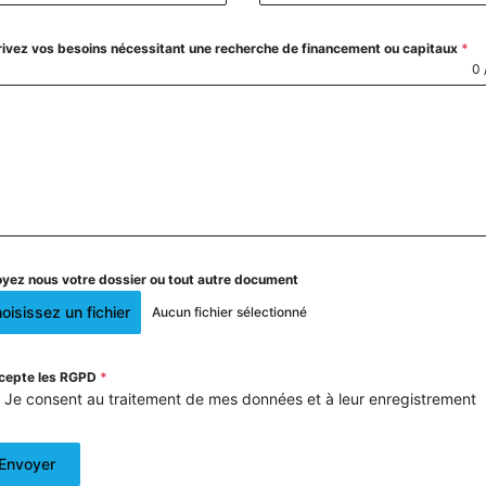
ivez vos besoins nécessitant une recherche de financement ou capitaux
*
0 
yez nous votre dossier ou tout autre document
oisissez un fichier
Aucun fichier sélectionné
ccepte les RGPD
*
Je consent au traitement de mes données et à leur enregistrement
Envoyer